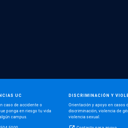
NCIAS UC
DISCRIMINACIÓN Y VIOL
n caso de accidente o
Orientación y apoyo en casos 
que ponga en riesgo tu vida
discriminación, violencia de g
 algún campus.
violencia sexual.
launch
5504 5000
Contacto para apoyo