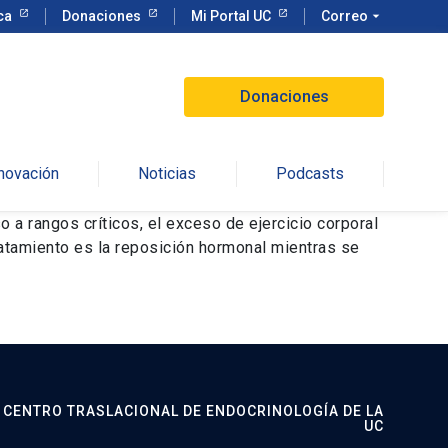
eca
Donaciones
Mi Portal UC
Correo
arrow_drop_down
Donaciones
nnovación
Noticias
Podcasts
o a rangos críticos, el exceso de ejercicio corporal
ratamiento es la reposición hormonal mientras se
CENTRO TRASLACIONAL DE ENDOCRINOLOGÍA DE LA
UC