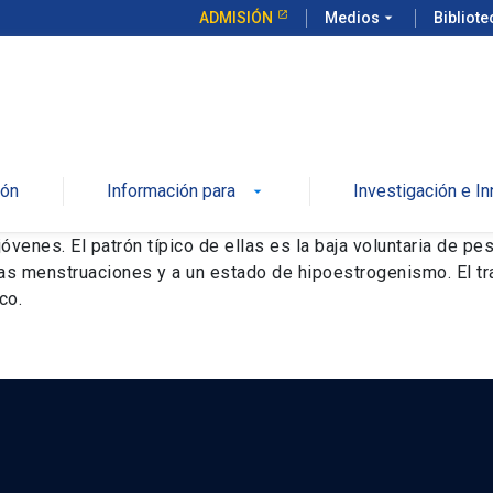
ADMISIÓN
Medios
arrow_drop_down
Bibliot
ión
Información para
Investigación e I
enes. El patrón típico de ellas es la baja voluntaria de pes
 las menstruaciones y a un estado de hipoestrogenismo. El t
co.