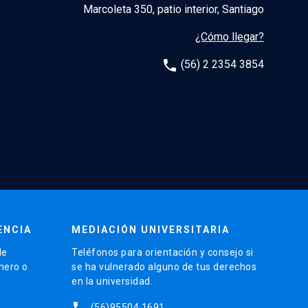
Marcoleta 350, patio interior, Santiago
¿Cómo llegar?
phone
(56) 2 2354 3854
ENCIA
MEDIACIÓN UNIVERSITARIA
de
Teléfonos para orientación y consejo si
énero o
se ha vulnerado alguno de tus derechos
en la universidad.
phone
(56)95504 1691