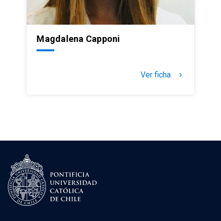
Magdalena Capponi
Ver ficha
keyboard_arrow_right