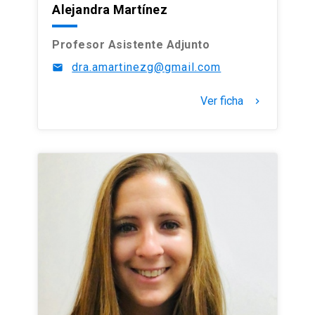
Alejandra Martínez
Profesor Asistente Adjunto
dra.amartinezg@gmail.com
mail
Ver ficha
keyboard_arrow_right