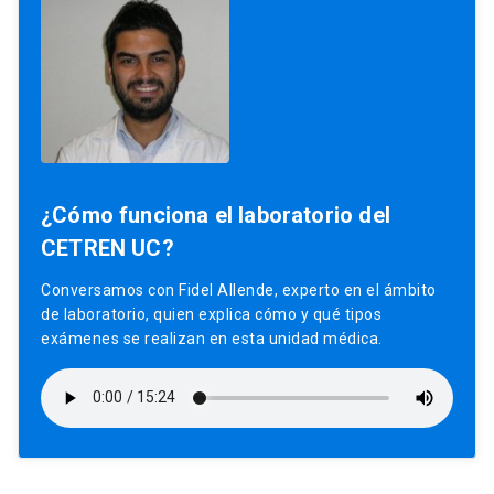
¿Cómo funciona el laboratorio del
CETREN UC?
Conversamos con Fidel Allende, experto en el ámbito
de laboratorio, quien explica cómo y qué tipos
exámenes se realizan en esta unidad médica.