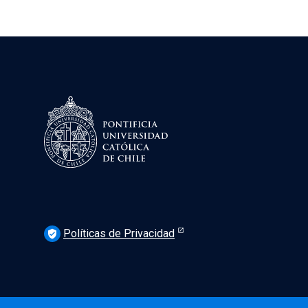
Políticas de Privacidad
verified_user