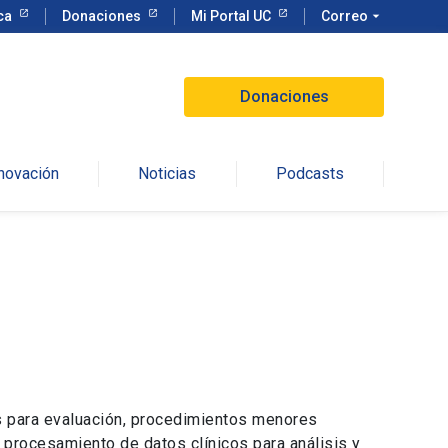
eca
Donaciones
Mi Portal UC
Correo
arrow_drop_down
Donaciones
nnovación
Noticias
Podcasts
es para evaluación, procedimientos menores
 procesamiento de datos clínicos para análisis y