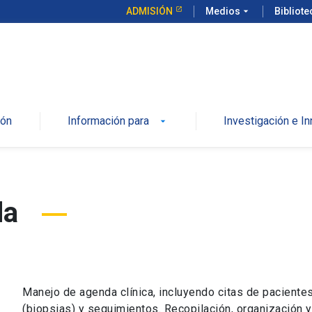
ADMISIÓN
Medios
arrow_drop_down
Bibliot
ión
Información para
Investigación e I
da
Manejo de agenda clínica, incluyendo citas de pacient
(biopsias) y seguimientos. Recopilación, organización y