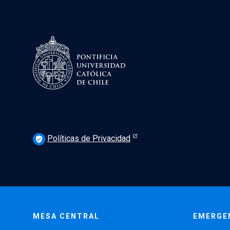
Políticas de Privacidad
verified_user
MESA CENTRAL
EMERGE