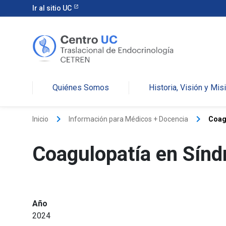
Ir al sitio UC
Quiénes Somos
Historia, Visión y Mis
keyboard_arrow_right
keyboard_arrow_right
Inicio
Información para Médicos + Docencia
Coag
Coagulopatía en Sín
Año
2024