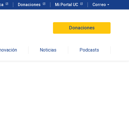
eca
Donaciones
Mi Portal UC
Correo
arrow_drop_down
Donaciones
nnovación
Noticias
Podcasts