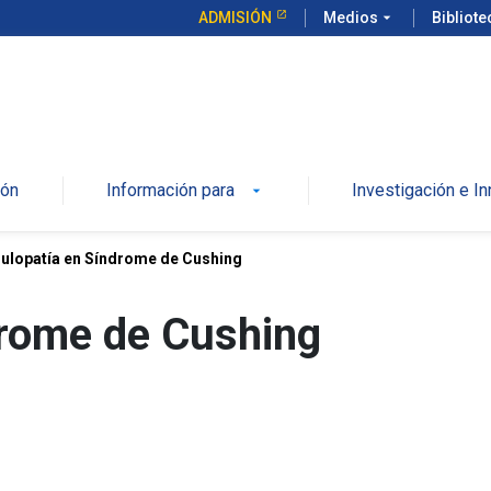
ADMISIÓN
Medios
arrow_drop_down
Bibliot
ión
Información para
Investigación e I
ulopatía en Síndrome de Cushing
drome de Cushing