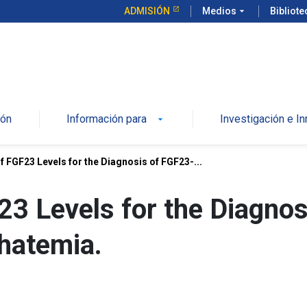
ADMISIÓN
Medios
arrow_drop_down
Bibliot
ión
Información para
Investigación e I
f FGF23 Levels for the Diagnosis of FGF23-...
23 Levels for the Diagno
hatemia.