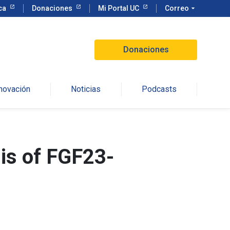
eca
Donaciones
Mi Portal UC
Correo
arrow_drop_down
Donaciones
nnovación
Noticias
Podcasts
sis of FGF23-