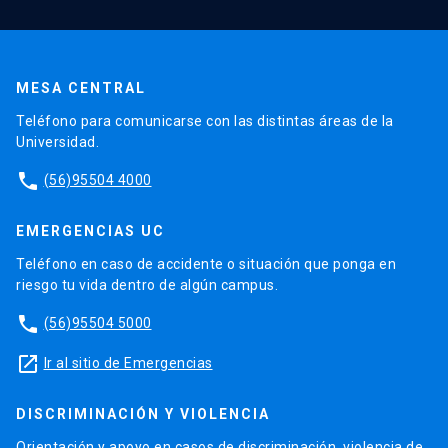
MESA CENTRAL
Teléfono para comunicarse con las distintas áreas de la
Universidad.
phone
(56)95504 4000
EMERGENCIAS UC
Teléfono en caso de accidente o situación que ponga en
riesgo tu vida dentro de algún campus.
phone
(56)95504 5000
launch
Ir al sitio de Emergencias
DISCRIMINACIÓN Y VIOLENCIA
Orientación y apoyo en casos de discriminación, violencia de