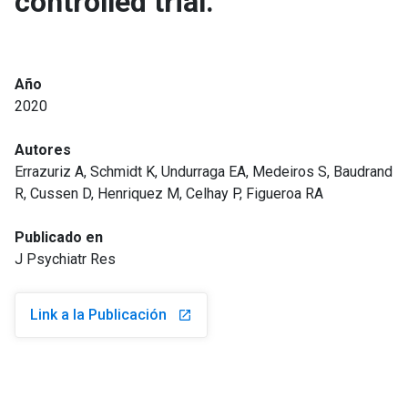
controlled trial.
Año
2020
Autores
Errazuriz A, Schmidt K, Undurraga EA, Medeiros S, Baudrand
R, Cussen D, Henriquez M, Celhay P, Figueroa RA
Publicado en
J Psychiatr Res
Link a la Publicación
launch