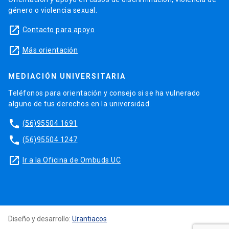
género o violencia sexual.
launch
Contacto para apoyo
launch
Más orientación
MEDIACIÓN UNIVERSITARIA
Teléfonos para orientación y consejo si se ha vulnerado
alguno de tus derechos en la universidad.
phone
(56)95504 1691
phone
(56)95504 1247
launch
Ir a la Oficina de Ombuds UC
Diseño y desarrollo:
Urantiacos