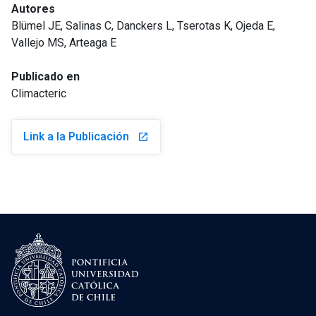
Autores
Blümel JE, Salinas C, Danckers L, Tserotas K, Ojeda E,
Vallejo MS, Arteaga E
Publicado en
Climacteric
Link a la Publicación
launch