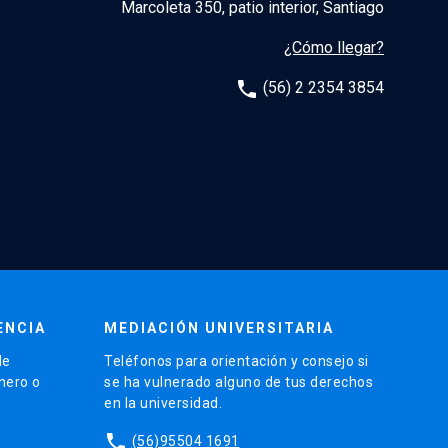
Marcoleta 350, patio interior, Santiago
¿Cómo llegar?
phone
(56) 2 2354 3854
ENCIA
MEDIACIÓN UNIVERSITARIA
de
Teléfonos para orientación y consejo si
énero o
se ha vulnerado alguno de tus derechos
en la universidad.
phone
(56)95504 1691