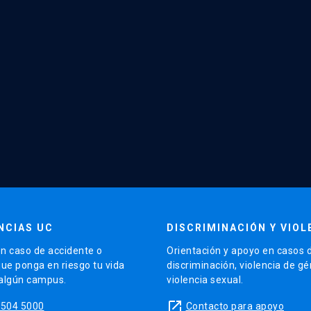
NCIAS UC
DISCRIMINACIÓN Y VIOL
n caso de accidente o
Orientación y apoyo en casos 
que ponga en riesgo tu vida
discriminación, violencia de g
 algún campus.
violencia sexual.
launch
5504 5000
Contacto para apoyo