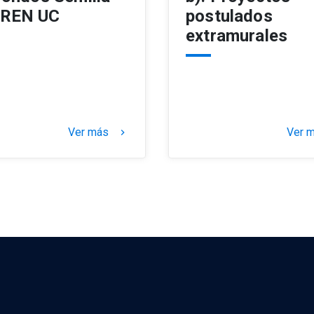
REN UC
postulados
extramurales
Ver más
Ver 
keyboard_arrow_right