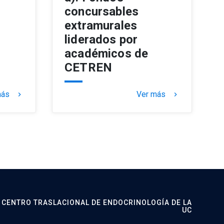
concursables
extramurales
liderados por
académicos de
CETREN
más
Ver más
keyboard_arrow_right
keyboard_arrow_right
CENTRO TRASLACIONAL DE ENDOCRINOLOGÍA DE LA
UC