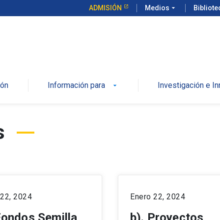
ADMISIÓN
Medios
arrow_drop_down
Bibliot
ión
Información para
Investigación e I
s
 22, 2024
Enero 22, 2024
Fondos Semilla
b). Proyectos