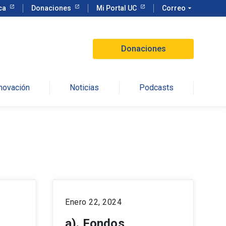
eca
Donaciones
Mi Portal UC
Correo
arrow_drop_down
Donaciones
nnovación
Noticias
Podcasts
Enero 22, 2024
a). Fondos